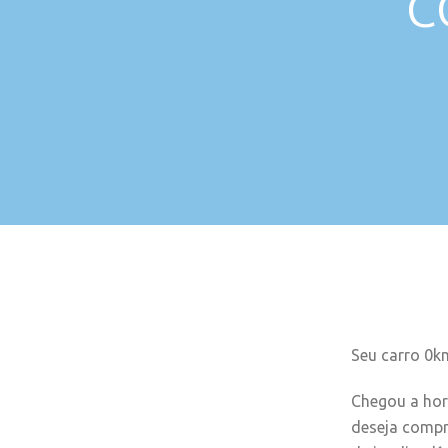
C
Seu carro 0k
Chegou a hor
deseja compr