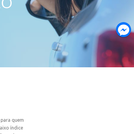
RO
s para quem
aixo índice