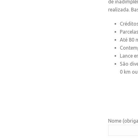
de inadimplê
realizada. B
Créditos
Parcelas
Até 80 
Contemp
Lance e
São div
0 km ou
Nome (obriga