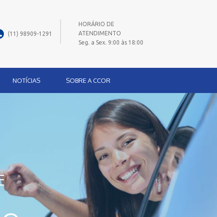
HORÁRIO DE
ATENDIMENTO
(11) 98909-1291
Seg. a Sex. 9:00 às 18:00
NOTÍCIAS
SOBRE A CCOR
E